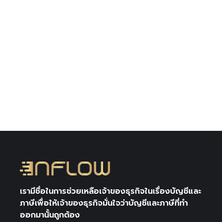
Uncategorized @th
By
Author Inflow
31/08/2020
1 Comment
หากเราเข้าไปค้นหาบริการทางบัญชีจาก
อินเตอร์เน็ตในปัจจุบันจะพบว่ามีราคาที่หลาก
หลายมาก ๆ ตั้งแต่เริ่มต้นที่หลักพัน และถูกลง
ไปจนถึงเริ่มต้นแค่เพียงหลักร้อย
เรามีชื่อในการช่วยเหลือเจ้าของธุรกิจในเรื่องบัญชีและ
ภาษีเพื่อให้เจ้าของธุรกิจมั่นใจว่าบัญชีและภาษีที่ทำ
ออกมานั้นถูกต้อง