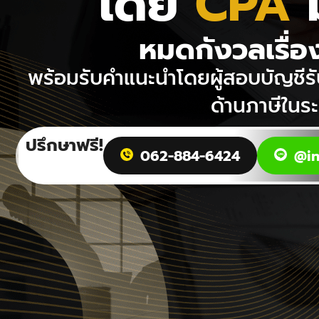
โดย
CPA
ม
หมดกังวลเรื่
พร้อมรับคำแนะนำโดยผู้สอบบัญชีรั
ด้านภาษีในร
ปรึกษาฟรี!
062-884-6424
@in