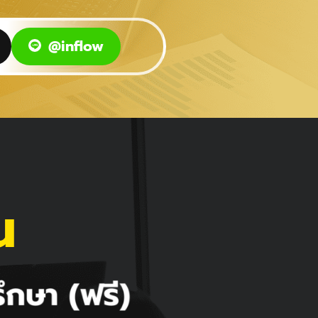
@inflow
น