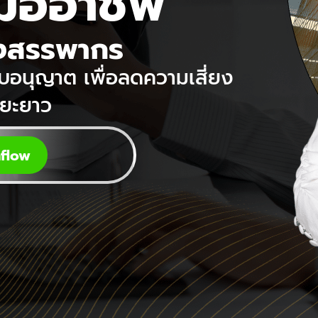
ืออาชีพ
องสรรพากร
บอนุญาต เพื่อลดความเสี่ยง
ะยะยาว
flow