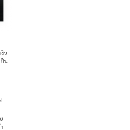
เงิน
เป็น
น
าย
้า