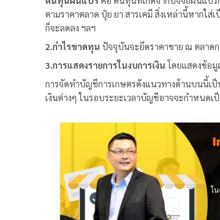
ต้นทุนผันแปร
คือ ต้นทุนที่เกิดจากปัจจัยผันแปรก
ตามราคาตลาด ปุ๋ย ยา สารเคมี สิ่งเหล่านี้หากใส่
ก็จะลดลง ฯลฯ
2.กำไรขาดทุน
ปัจจุบันจะยึดราคาขาย ณ ตลาดกล
3.การแสดงรายการในงบการเงิน
โดยแสดงข้อมูล
การจัดทำ
บัญชีการเกษตร
ดังแนวทางด้านบนนี้เป
เงินต่างๆ ในรอบระยะเวลาบัญชีอาจจะกำหนดเป็น 1