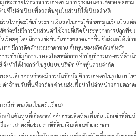
คัญที่จะช่วยให้ธุรกิจการเกษตร มีการวางแผนค่าใช้จ่าย ติดตาม
ี่ไม่จำเป็น เพื่อลดต้นทุนในส่วนนี้ได้เป็นอย่างดี
ส่วนใหญ่จะใช้เป็นระบบเงินสดในการใช้จ่ายหมุนเวียนในแต่
งสัตว์จะไม่มีการปันส่วนค่าใช้จ่ายที่เกิดขึ้นระหว่างการปลูกพืช
ึ้นเรื่อยๆ โดยมีการแข่งขันกันทางตลาดมากขึ้น จึงส่งผลให้เจ้า
ันมาก มีการคิดคำนวณราคาขาย ต้นทุนของผลิตภัณฑ์หลัก
ักการทำ
บัญชีการเกษตร
โดยหลักการทำ
บัญชีการเกษตร
ที่ดำเน
 จึงทำได้ง่ายกว่าในรูปแบบบริษัท ห้างหุ้นส่วนจำกัด
ยงคนเดียวก่อนว่าจะมีการบันทึก
บัญชีการเกษตร
ในรูปแบบไห
์พืช ค่าจ้างปรับพื้นที่ยกร่อง ค่าขนส่งเพื่อนำไปจำหน่ายตามตลา
กรณีทำคนเดียวในครัวเรือน)
อเป็นต้นทุนที่เกิดจากปัจจัยการผลิตที่คงที่ เช่น เมื่อเช่าที่ดิน
ยค่าเช่าคงที่เสมอ ภาษีที่ดิน เงินเดือนตัวเอง ฯลฯ