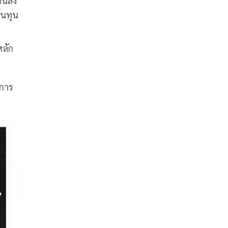
ึ้นลง
้นทุน
หลัก
บการ