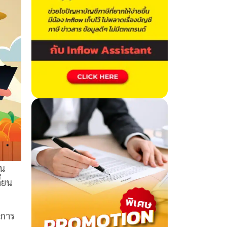
็น
่ยน
นการ