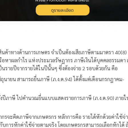
ยสินค้าทางด้านการเกษตร จำเป็นต้องเสียภาษีตามมาตรา 40(8) 
าหรือหาผลกำไร แห่งประมวลรัษฎากร ภาษีเงินได้บุคคลธรรมดา 
็นรายปีจากรายได้ในปีนั้นๆ ซึ่งต้องจ่าย 2 รอบด้วยกัน คือ
มิถุนายน สามารถยื่นภาษี (ภ.ง.ด.94) ได้ตั้งแต่เดือนกรกฎาคม-
อดทั้งปีภาษี ไปคำนวณยื่นแบบแสดงรายการภาษี (ภ.ง.ด.90) ภายใ
พากรจะคิดภาษีจากเกษตรกร หลักการคือ รายได้หักด้วยค่าใช้จ่
ับการหักค่าใช้จ่ายตามจริง โดยเกษตรกรสามารถเลือกหักได้ ถ