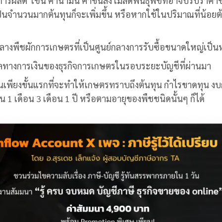
ารผลิต เช่น ค่าน้ำมัน ค่าขนส่ง เมล็ดพันธุ์พืชที่อาจปรับราคาข
เป็นจำนวนมากต้นทุนก็จะเพิ่มขึ้น หรือหากใช้ในปริมาณที่น้อยต
างพืชผักการเกษตรที่เป็นศูนย์กลางการรับซื้อขนาดใหญ่เป็น
ทางการเงินของธุรกิจการเกษตรในรอบระยะบัญชีที่ผ่านมา
็นเพียงขั้นแรกที่จะทำให้เกษตรทราบถึงต้นทุน กำไรขาดทุน ง
 เดือน 3 เดือน 1 ปี หรือตามอายุของพืชชนิดนั้นๆ ก็ได้