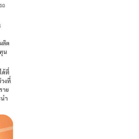
ารถ
ร
ผลิต
ทุน
้ที่
วงที่
ีราย
นะนำ
ม