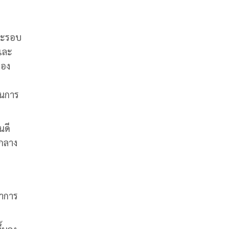
ละรอบ
 และ
ของ
ินการ
นดี
ดกลาง
ทำการ