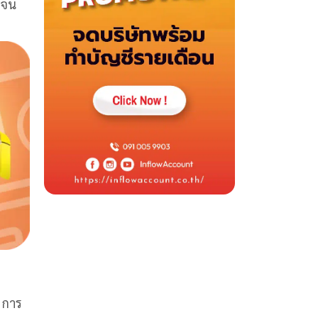
เจน
 การ