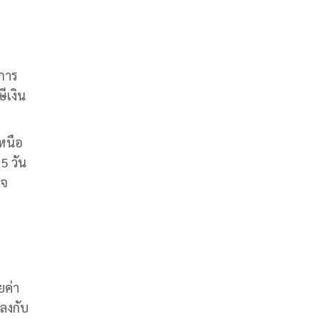
การ
ษีเงิน
เหนือ
5 วัน
วจ
ยค่า
กลงกับ