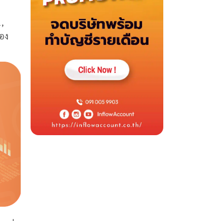
,
เอง