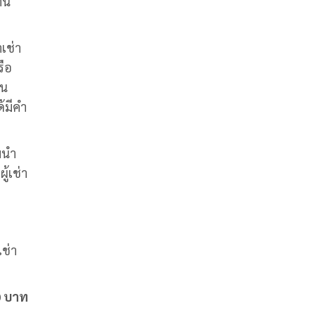
งาน
าเช่า
รือ
ใน
ด้มีคำ
อมนำ
ู้เช่า
เช่า
0 บาท