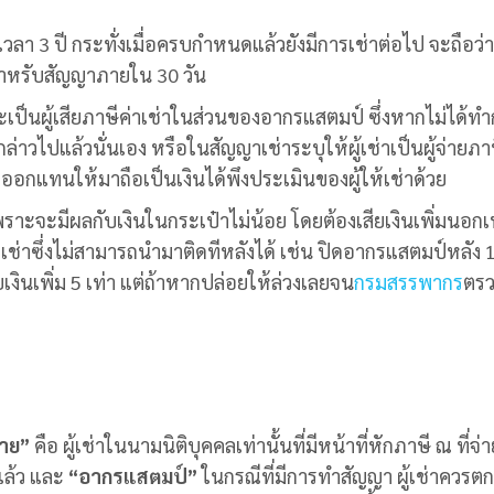
ลา 3 ปี กระทั่งเมื่อครบกำหนดแล้วยังมีการเช่าต่อไป จะถือว่า
ำหรับสัญญาภายใน 30 วัน
ะเป็นผู้เสีย
ภาษีค่าเช่า
ในส่วนของอากรแสตมป์ ซึ่งหากไม่ได้ทำ
ล่าวไปแล้วนั่นเอง หรือ
ในสัญญาเช่าระบุให้ผู้เช่าเป็นผู้จ่ายภา
้เช่าออกแทนให้มาถือเป็นเงินได้พึงประเมินของผู้ให้เช่าด้วย
พราะจะมีผลกับเงินในกระเป๋าไม่น้อย โดยต้องเสียเงินเพิ่มนอก
ช่าซึ่งไม่สามารถนำมาติดทีหลังได้ เช่น ปิดอากรแสตมป์หลัง 1
สียเงินเพิ่ม 5 เท่า แต่ถ้าหากปล่อยให้
ล่วงเลยจน
กรมสรรพากร
ตร
่าย”
คือ ผู้เช่าในนามนิติบุคคลเท่านั้นที่มีหน้าที่หักภาษี ณ ที่จ่า
ปแล้ว และ
“อากรแสตมป์”
ในกรณีที่มีการทำสัญญา
ผู้เช่าควรต