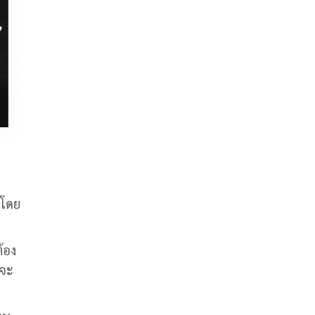
้ โดย
ต้อง
 จะ