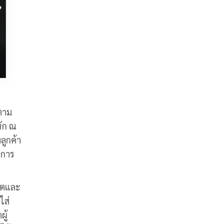
าตาม
หัก ณ
ลูกค้า
บการ
ิตและ
ใส่
ู้