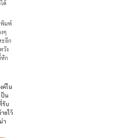
ได้
่พิมพ์
างๆ
หะอีก
หวัง
่หัก
งค์ใน
เป็น
่รับ
่ายไว้
่น่า