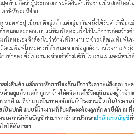
ุดท้าย ถือว่าผู้ประกอบการผลิตสินค้าเพื่อขายเป็นปกติโดยไม่
ยภาษีหัก ณ ที่จ่าย
อต ตะปู เป็นปกติอยู่แล้ว แต่อยู่มาวันหนึ่งได้รับคำสั่งซื้อแม
จะกำหนดและออกแบบแม่พิมพ์โลหะ เพื่อใช้ในกิจการก่อสร้างต่
่พิมพ์โลหะเอง จึงต้องไปว่าจ้างให้โรงงาน C ช่วยผลิตแม่พิมพ์โล
้ผลิตแม่พิมพ์โลหะตามที่กำหนด จากข้อมูลดังกล่าวโรงงาน A มุ่ง
างทำของ ซึ่งโรงงาน B จ่ายค่าจ้างให้กับโรงงาน A และมีหน้าที
ายส่งสินค้า
หลักการหักภาษีจะต้องมีการวิเคราะห์ถึงจุดประส
ยู่แล้ว แต่ถ้าถูกว่าจ้างให้ผลิต แต่ใช้วัตถุดิบของผู้ว่าจ้าง
ก ภาษี ณ ที่จ่าย แต่ในทางกลับกันถ้าโรงงานนั้นเป็นโรงงานที
เป็นปกติ แบบนี้โรงงานที่รับผลิตจะต้องถูกหัก ภาษีหัก ณ ที่จ
รื่องของภาษีหรือบัญชี สามารถเข้ามาปรึกษา
สำนักงานบัญชี
ที
ก้ไขได้ทันเวลา