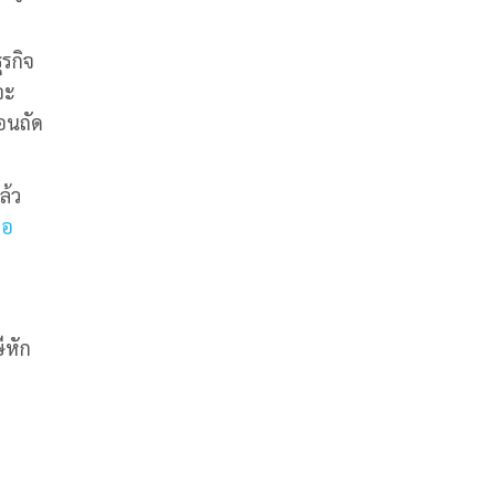
ุรกิจ
จะ
อนถัด
ล้ว
ือ
ีหัก