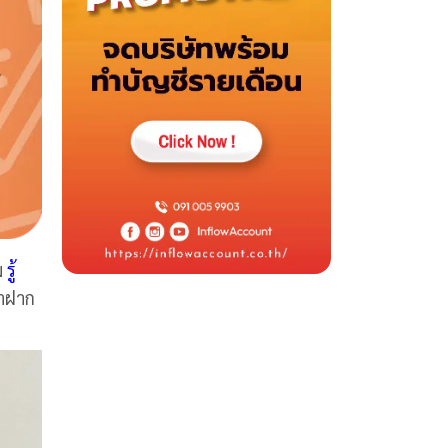
ม
รู้
มาฝาก