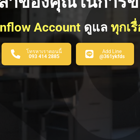
เวลาของคุณในการขย
Inflow Account
ดูแล
ทุกเรื
โทรหาเราตอนนี้
Add Line
093 414 2885
@361ykfds