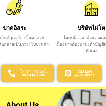
ขาดอิสระ
บริษัทไม่โต
กิจที่คุณสร้างขึ้นมาด้วย
ไม่เหลือเวลาที่จะวาง
ลับกลายเป็นภาระไปซะแล้ว
เนื่องจากต้องมานั่งทำบัญช
ตัวเอง
โทรหาเราตอนนี้
Add Line
093 414 2885
@361ykfds
About Us