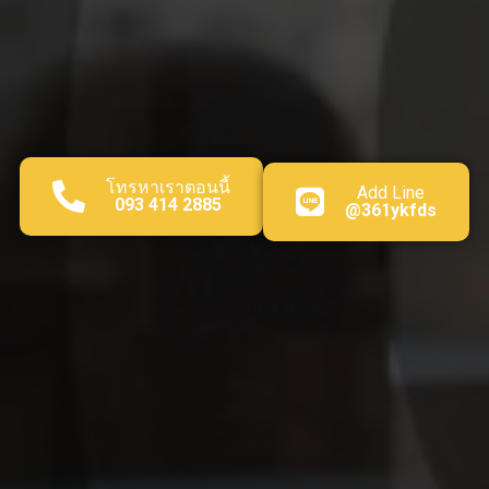
โทรหาเราตอนนี้
Add Line
093 414 2885
@361ykfds