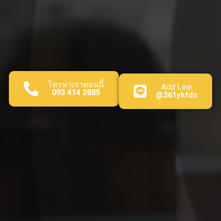
โทรหาเราตอนนี้
Add Line
093 414 2885
@361ykfds