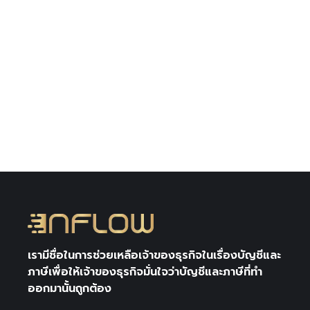
Leave a
Leave a
28/03/
comment
comment
Leave 
comme
ส่วนใหญ่การ
บ่อยครั้งที่เรา
เริ่มต้นทำ
มักได้ยินคำ
ผลพว
ธุรกิจรูป…
ว่า …
การทำธ
ทุกค
เรามีชื่อในการช่วยเหลือเจ้าของธุรกิจในเรื่องบัญชีและ
ภาษีเพื่อให้เจ้าของธุรกิจมั่นใจว่าบัญชีและภาษีที่ทำ
ออกมานั้นถูกต้อง